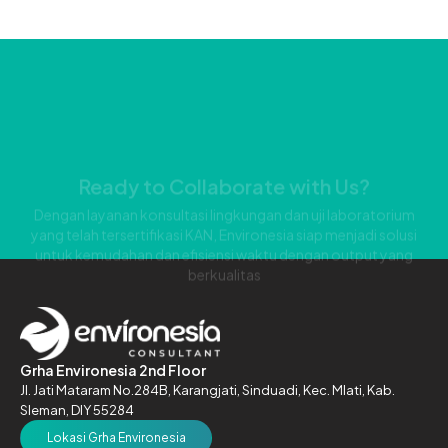
Ready to Collaborate with Us?
Dengan layanan konsultasi lingkungan dan uji laboratorium
yang telah tersertifikasi KAN, Environesia siap menjadi solusi
untuk kemudahan dan efisiensi waktu dengan output yang
berkualitas
Grha Environesia 2nd Floor
Jl. Jati Mataram No.284B,
Karangjati, Sinduadi, Kec. Mlati,
Kab.
Sleman, DIY 55284
Lokasi Grha Environesia