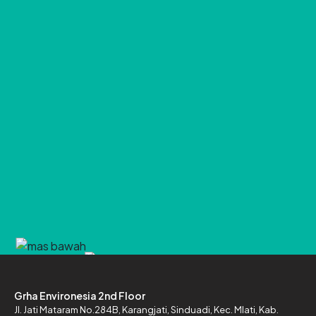
Grha Environesia 2nd Floor
Jl. Jati Mataram No.284B,
Karangjati, Sinduadi, Kec. Mlati,
Kab.