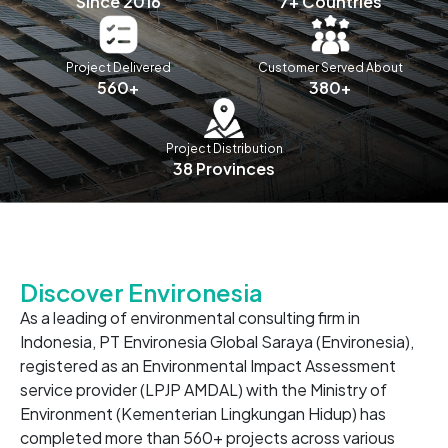
Since 2016
7+ Countries
Project Delivered
Customer Served About
560+
380+
Project Distribution
38 Provinces
Discover Environesia
As a leading of environmental consulting firm in
Indonesia, PT Environesia Global Saraya (Environesia),
registered as an Environmental Impact Assessment
service provider (LPJP AMDAL) with the Ministry of
Environment (Kementerian Lingkungan Hidup) has
completed more than 560+ projects across various