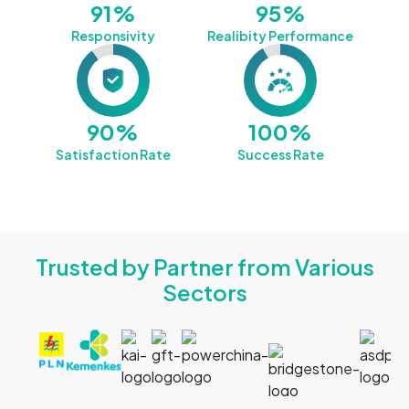
91%
95%
Responsivity
Realibity Performance
90%
100%
Satisfaction Rate
Success Rate
Trusted by Partner
from Various
Sectors