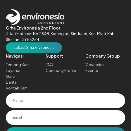
Grha Environesia 2nd Floor
Jl. Jati Mataram No.284B,
Karangjati, Sinduadi, Kec. Mlati,
Kab.
Sleman, DIY 55284
Lokasi Grha Environesia
Navigasi
Support
Company Group
Tentang Kami
FAQ
Vacancies
Layanan
Company Profile
Events
Galeri
Berita
Kontak Kami