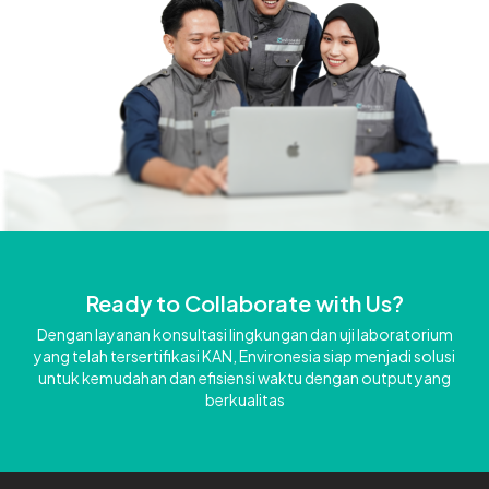
Ready to Collaborate with Us?
Dengan layanan konsultasi lingkungan dan uji laboratorium
yang telah tersertifikasi KAN, Environesia siap menjadi solusi
untuk kemudahan dan efisiensi waktu dengan output yang
berkualitas