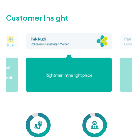
Enim, Provin
Selatan
Customer Insight