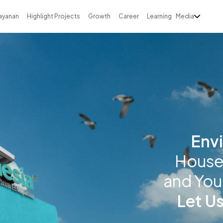
ayanan
Highlight Projects
Growth
Career
Learning
Media
Env
House 
and You
Let U