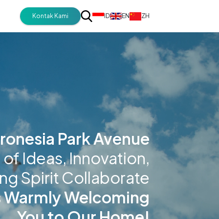
Kontak Kami
ID
EN
ZH
ironesia Park Avenue
of Ideas, Innovation,
ng Spirit Collaborate
s Warmly Welcoming
You to Our Home!