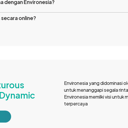
ma dengan Environesia?
 secara online?
turous
Environesia yang didominasi ol
untuk menanggapi segala rint
r Dynamic
Environesia memilki visi untuk 
terpercaya