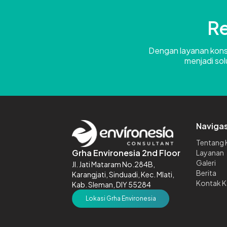
Re
Dengan layanan konsul
menjadi sol
Navigas
Tentang 
Grha Environesia 2nd Floor
Layanan
Galeri
Jl. Jati Mataram No.284B,
Berita
Karangjati, Sinduadi, Kec. Mlati,
Kontak K
Kab. Sleman, DIY 55284
Lokasi Grha Environesia