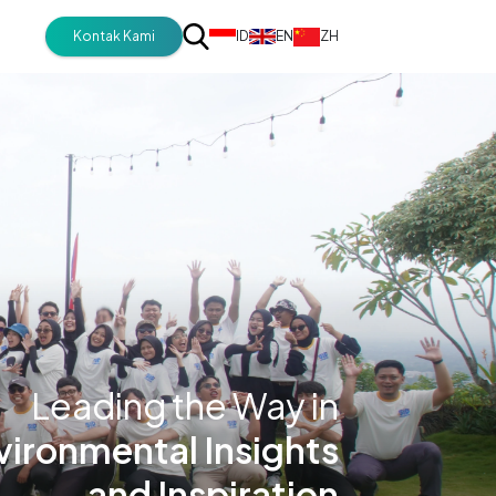
Kontak Kami
ID
EN
ZH
Leading the Way in
vironmental Insights
and Inspiration