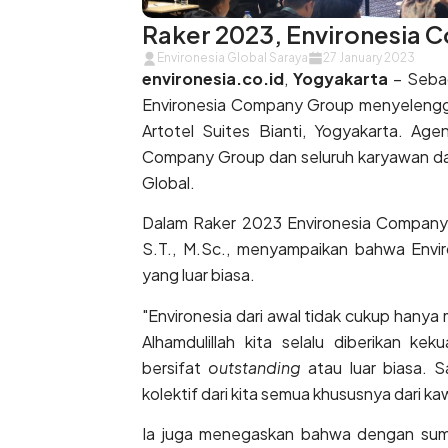
Raker 2023, Environesia 
Environesia Global Saraya
27 January 2023
environesia.co.id
,
Yogyakarta
– Sebag
Environesia Company Group menyelengga
Artotel Suites Bianti, Yogyakarta. Agen
Company Group dan seluruh karyawan dar
Global.
Dalam Raker 2023 Environesia Company G
S.T., M.Sc., menyampaikan bahwa Enviro
yang luar biasa.
"Environesia dari awal tidak cukup hanya 
Alhamdulillah kita selalu diberikan k
bersifat
outstanding
atau luar biasa. S
kolektif dari kita semua khususnya dari k
Ia juga menegaskan bahwa dengan sumb