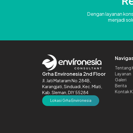
Re
Dengan layanan konsul
menjadi sol
Navigas
Tentang 
Grha Environesia 2nd Floor
Layanan
Galeri
Jl. Jati Mataram No.284B,
Berita
Karangjati, Sinduadi, Kec. Mlati,
Kontak K
Kab. Sleman, DIY 55284
Lokasi Grha Environesia