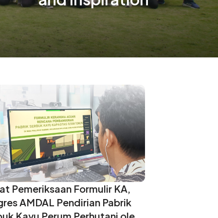
at Pemeriksaan Formulir KA,
gres AMDAL Pendirian Pabrik
buk Kayu Perum Perhutani oleh