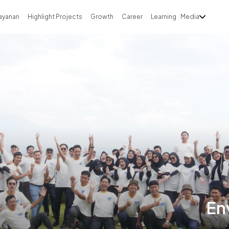
ayanan
Highlight Projects
Growth
Career
Learning
Media
En