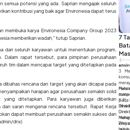
an semua potensi yang ada. Saprian mengajak seluruh
kan kontribusi yang baik agar Environesia dapat terus
walan membuka karya Environesia Company Group 2023
7 T
ronesia memberikan wadah," tutup Saprian.
Bat
na dari seluruh karyawan untuk menentukan program,
Mas
n. Dalam rapat tersebut, para pimpinan perusahaan
Envi
luruh tim dalam mencapai target yang ditetapkan pada
envir
3 Me
konsu
meray
uga dibahas rencana dan target yang akan dicapai pada
Melam
Punc
menyampaikan harapan agar perusahaan semakin solid
masa 
tumpe
 yang ditetapkan. Para karyawan juga diberikan
pada 
S.T.,
dihadi
Direk
dan saran mengenai rencana tersebut. Rapat Kerja
Direk
Dire
apkan dapat membuat perusahaan semakin sukses dan
Muham
meng
admin/dnx)
Wirya
Enviro
bulan
lain 