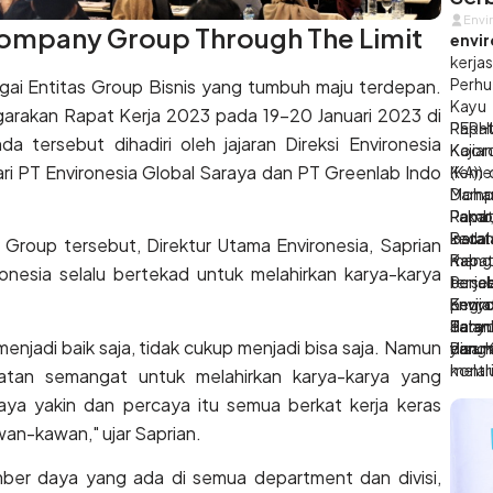
Env
Envi
Company Group Through The Limit
envi
kerja
Perhu
ai Entitas Group Bisnis yang tumbuh maju terdepan.
Kayu
rakan Rapat Kerja 2023 pada 19-20 Januari 2023 di
PERH
Rapat
da tersebut dihadiri oleh jajaran Direksi Environesia
Koord
Kajia
i PT Environesia Global Saraya dan PT Greenlab Indo
(KA))
Kemen
Damp
Moham
Pemba
Pakar
Rapat
Bara
Insta
keda
roup tersebut, Direktur Utama Environesia, Saprian
Rapa
Kab. 
menga
nesia selalu bertekad untuk melahirkan karya-karya
Penc
ters
berja
Kegia
penyu
Envir
Envi
Tata 
dalam
Sara
Penyu
menjadi baik saja, tidak cukup menjadi bisa saja. Namun
dan K
yang 
disam
Perum
melal
kontr
ekuatan semangat untuk melahirkan karya-karya yang
ini, 
aya yakin dan percaya itu semua berkat kerja keras
yang 
awan-kawan," ujar Saprian.
pemb
(admi
er daya yang ada di semua department dan divisi,