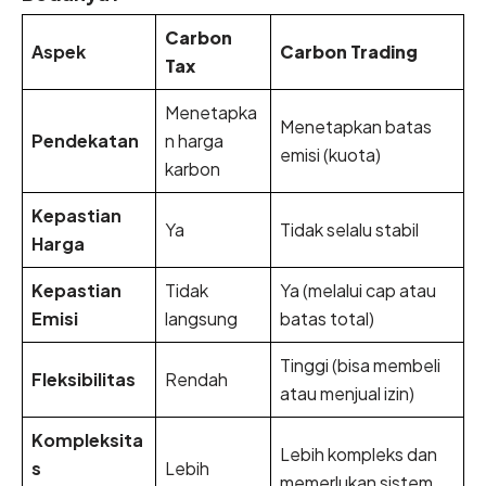
Carbon
Aspek
Carbon Trading
Tax
Menetapka
Menetapkan batas
Pendekatan
n harga
emisi (kuota)
karbon
Kepastian
Ya
Tidak selalu stabil
Harga
Kepastian
Tidak
Ya (melalui cap atau
Emisi
langsung
batas total)
Tinggi (bisa membeli
Fleksibilitas
Rendah
atau menjual izin)
Kompleksita
Lebih kompleks dan
s
Lebih
memerlukan sistem