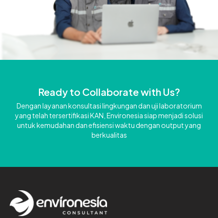
Ready to Collaborate with Us?
Dengan layanan konsultasi lingkungan dan uji laboratorium
yang telah tersertifikasi KAN, Environesia siap menjadi solusi
untuk kemudahan dan efisiensi waktu dengan output yang
berkualitas