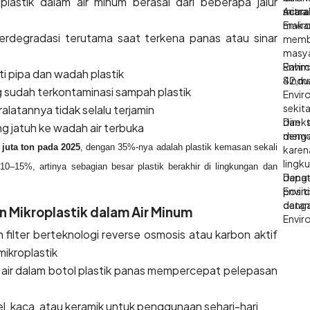
plastik dalam air minum berasal dari beberapa jalur
acara
mitra 
Acara
makan
Envir
degradasi terutama saat terkena panas atau sinar
memb
masy
Envir
Rah
i pipa dan wadah plastik
Sindu
42,m
 sudah terkontaminasi sampah plastik
Envir
sekit
ralatannya tidak selalu terjamin
dan s
Dire
g jatuh ke wadah air terbuka
denga
menya
 juta ton pada 2025
, dengan 35%-nya adalah plastik kemasan sekali
karen
lingk
 10–15%, artinya sebagian besar plastik berakhir di lingkungan dan
dapat
Deng
posit
Envir
datan
deng
n Mikroplastik dalam Air Minum
Envir
yang 
 filter berteknologi reverse osmosis atau karbon aktif
mempe
mikroplastik
masya
ir dalam botol plastik panas mempercepat pelepasan
eel, kaca, atau keramik untuk penggunaan sehari-hari