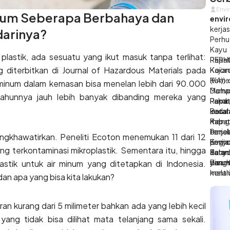
Env
Envi
inum Seberapa Berbahaya dan
envi
kerja
arinya?
Perhu
Kayu
 plastik, ada sesuatu yang ikut masuk tanpa terlihat:
PERH
Rapat
ng diterbitkan di Journal of Hazardous Materials pada
Koord
Kajia
(KA))
Kemen
num dalam kemasan bisa menelan lebih dari 90.000
Damp
Moham
 tahunnya jauh lebih banyak dibanding mereka yang
Pemba
Pakar
Rapat
Bara
Insta
keda
Rapa
Kab. 
menga
Penc
ters
berja
engkhawatirkan. Peneliti Ecoton menemukan 11 dari 12
Kegia
penyu
Envir
Envi
ang terkontaminasi mikroplastik. Sementara itu, hingga
Tata 
dalam
Sara
Penyu
dan K
yang 
disam
Perum
astik untuk air minum yang ditetapkan di Indonesia.
melal
kontr
an apa yang bisa kita lakukan?
ini, 
yang 
pemb
uran kurang dari 5 milimeter bahkan ada yang lebih kecil
(admi
 yang tidak bisa dilihat mata telanjang sama sekali.