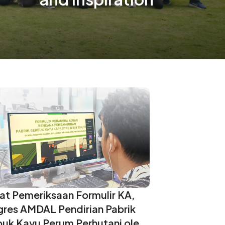
at Pemeriksaan Formulir KA,
gres AMDAL Pendirian Pabrik
buk Kayu Perum Perhutani oleh