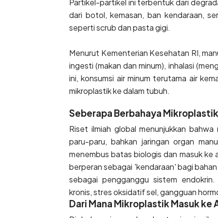
Partikel-partikel ini terbentuk dari degrad
dari botol, kemasan, ban kendaraan, se
seperti scrub dan pasta gigi.
Menurut Kementerian Kesehatan RI, manusi
ingesti (makan dan minum), inhalasi (mengh
ini, konsumsi air minum terutama air kem
mikroplastik ke dalam tubuh.
Seberapa Berbahaya Mikroplasti
Riset ilmiah global menunjukkan bahwa 
paru-paru, bahkan jaringan organ manus
menembus batas biologis dan masuk ke alir
berperan sebagai 'kendaraan' bagi bahan
sebagai pengganggu sistem endokrin
kronis, stres oksidatif sel, gangguan horm
Dari Mana Mikroplastik Masuk ke 