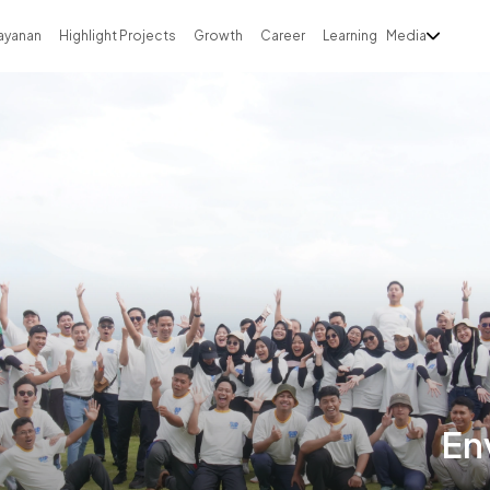
ayanan
Highlight Projects
Growth
Career
Learning
Media
En