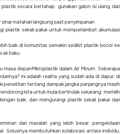
lastik secara bertahap gunakan galon isi ulang dari
r sinar matahari langsung saat penyimpanan
 plastik sekali pakai untuk memperlambat akumulasi
 baik di komunitas semakin sedikit plastik bocor ke
i air baku
 isu masa depanMikroplastik dalam Air Minum: Seberapa
inya? ini adalah realita yang sudah ada di dapur, di
ski penelitian tentang dampak jangka panjangnya masih
mendorong kita untuk mulai bertindak sekarang: memilih
engan baik, dan mengurangi plastik sekali pakai dari
cerminan dari masalah yang lebih besar: pengelolaan
mal. Solusinya membutuhkan kolaborasi antara individu,