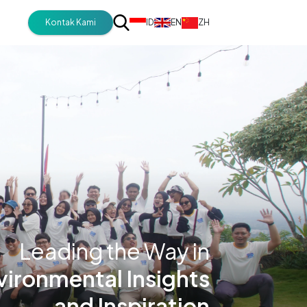
Kontak Kami
ID
EN
ZH
Leading the Way in
vironmental Insights
and Inspiration