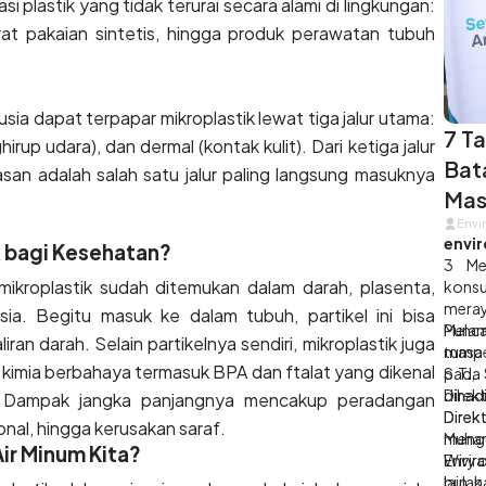
asi plastik yang tidak terurai secara alami di lingkungan:
rat pakaian sintetis, hingga produk perawatan tubuh
a dapat terpapar mikroplastik lewat tiga jalur utama:
7 T
irup udara), dan dermal (kontak kulit). Dari ketiga jalur
Bat
asan adalah salah satu jalur paling langsung masuknya
Mas
Envi
envir
k bagi Kesehatan?
3 Me
mikroplastik sudah ditemukan dalam darah, plasenta,
konsu
meray
ia. Begitu masuk ke dalam tubuh, partikel ini bisa
Melam
Punc
an darah. Selain partikelnya sendiri, mikroplastik juga
masa 
tumpe
 kimia berbahaya termasuk BPA dan ftalat yang dikenal
pada 
S.T.,
dihadi
Direk
. Dampak jangka panjangnya mencakup peradangan
Direk
Dire
onal, hingga kerusakan saraf.
Muham
meng
Air Minum Kita?
Wirya
Enviro
bulan
lain 