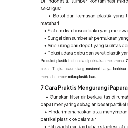
Di Indonesia, sumber kontaminasi mikro
sekaligus:
• Botol dan kemasan plastik yang ter
matahari
• Sistem distribusi air baku yang melewat
• Sungai dan sumber air permukaan yang
• Air isi ulang dari depot yang kualitas pe
• Polusi udara debu dan serat plastik yan
Produksi plastik Indonesia diperkirakan melampaui
7
pakai. Tingkat daur ulang nasional hanya berkisar
menjadi sumber mikroplastik baru.
7 Cara Praktis Mengurangi Papara
• Gunakan filter air berkualitas di rumah
dapat menyaring sebagian besar partikel 
• Hindari memanaskan atau menyimpan a
partikel plastik ke dalam air
• Pilih wadah air dari bahan stainless st