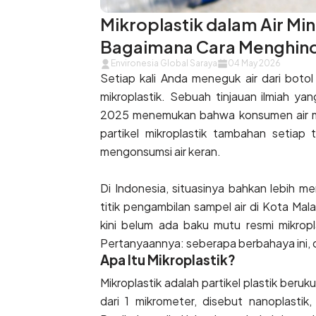
Mikroplastik dalam Air M
Bagaimana Cara Menghind
Environesia Global Saraya
04 May 2026
Setiap kali Anda meneguk air dari botol
mikroplastik. Sebuah tinjauan ilmiah ya
2025 menemukan bahwa konsumen air mi
partikel mikroplastik tambahan setiap
mengonsumsi air keran.
Di Indonesia, situasinya bahkan lebih m
titik pengambilan sampel air di Kota Mal
kini belum ada baku mutu resmi mikropl
Pertanyaannya: seberapa berbahaya ini, d
Apa Itu Mikroplastik?
Mikroplastik adalah partikel plastik beruk
dari 1 mikrometer, disebut nanoplastik,