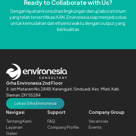
Ready to Collaborate with Us?
Dengan layanan konsultasi lingkungan dan uji laboratorium
yang telah tersertifikasi KAN, Environesia siap menjadi solusi
untuk kemudahan dan efisiensi waktu dengan output yang
berkualitas
Grha Environesia 2nd Floor
Jl. Jati Mataram No.284B,
Karangjati, Sinduadi, Kec. Mlati,
Kab.
Sleman, DIY 55284
Lokasi Grha Environesia
Navigasi
Support
Company Group
Tentang Kami
FAQ
Vacancies
Layanan
Company Profile
Events
Galeri